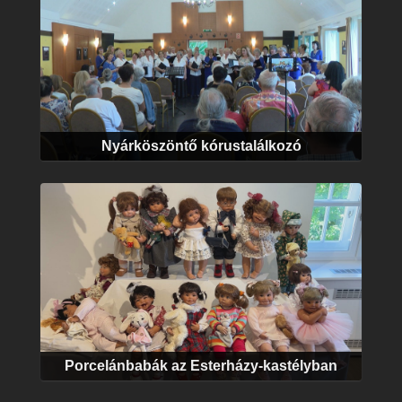
Nyárköszöntő kórustalálkozó
Porcelánbabák az Esterházy-kastélyban