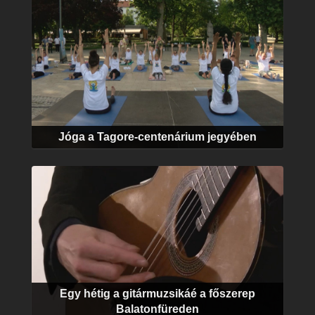
Jóga a Tagore-centenárium jegyében
Egy hétig a gitármuzsikáé a főszerep
Balatonfüreden