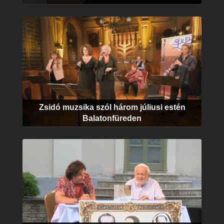
Zsidó muzsika szól három júliusi estén
Balatonfüreden