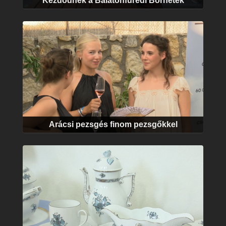
Kezdődnek a Balatonfüredi Borhetek
Arácsi pezsgés finom pezsgőkkel