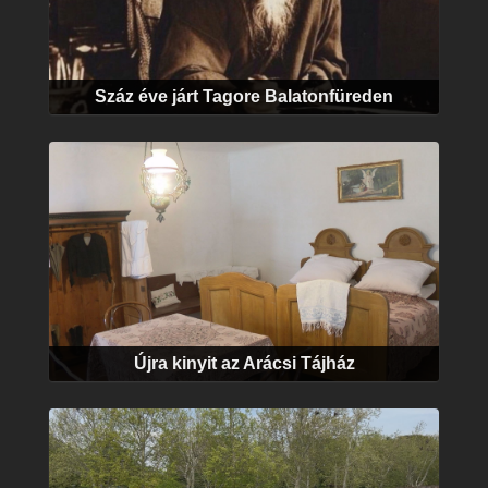
Száz éve járt Tagore Balatonfüreden
Újra kinyit az Arácsi Tájház