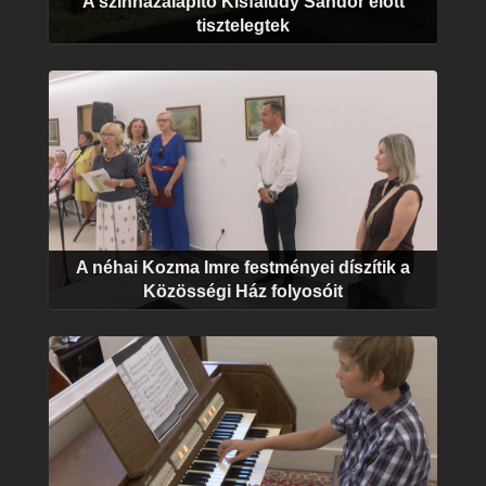
A színházalapító Kisfaludy Sándor előtt
tisztelegtek
A néhai Kozma Imre festményei díszítik a
Közösségi Ház folyosóit