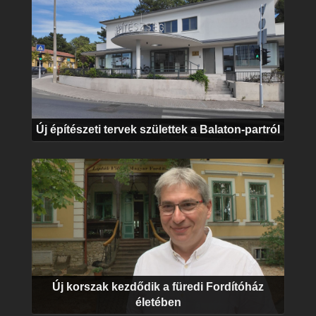
Új építészeti tervek születtek a Balaton-partról
Új korszak kezdődik a füredi Fordítóház
életében