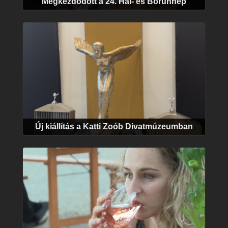
Megkezdődött a 24. Hal- és Borünnep
Új kiállítás a Katti Zoób Divatmúzeumban