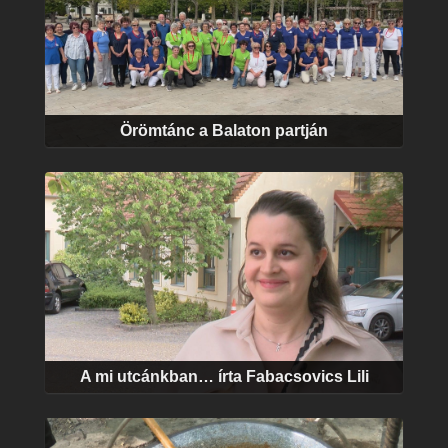
Örömtánc a Balaton partján
A mi utcánkban… írta Fabacsovics Lili