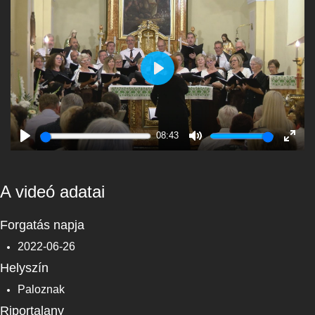
Play
08:43
Play
Mute
Enter
fulls
A videó adatai
Forgatás napja
2022-06-26
Helyszín
Paloznak
Riportalany