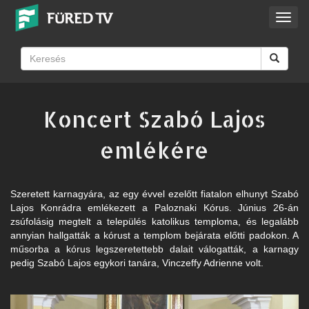
Toggl
navig
Koncert Szabó Lajos
emlékére
Szeretett karnagyára, az egy évvel ezelőtt fiatalon elhunyt Szabó
Lajos Konrádra emlékezett a Paloznaki Kórus. Június 26-án
zsúfolásig megtelt a település katolikus temploma, és legalább
annyian hallgatták a kórust a templom bejárata előtti padokon. A
műsorba a kórus legszeretettebb dalait válogatták, a karnagy
pedig Szabó Lajos egykori tanára, Vinczeffy Adrienne volt.