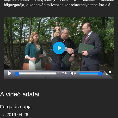
főigazgatója, a kaposvári művészeti kar rektorhelyettese írta alá.
Play
03:56
Play
Mute
Enter
fulls
A videó adatai
Forgatás napja
2019-04-26