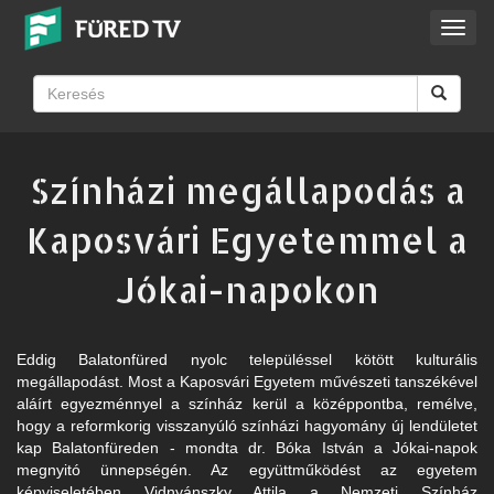
Toggl
navig
Színházi megállapodás a
Kaposvári Egyetemmel a
Jókai-napokon
Eddig Balatonfüred nyolc településsel kötött kulturális
megállapodást. Most a Kaposvári Egyetem művészeti tanszékével
aláírt egyezménnyel a színház kerül a középpontba, remélve,
hogy a reformkorig visszanyúló színházi hagyomány új lendületet
kap Balatonfüreden - mondta dr. Bóka István a Jókai-napok
megnyitó ünnepségén. Az együttműködést az egyetem
képviseletében Vidnyánszky Attila a Nemzeti Színház