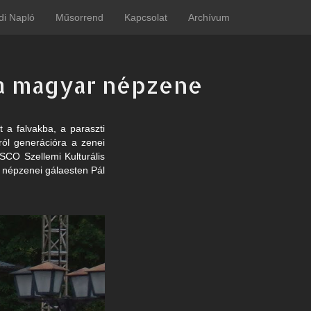
di Napló
Műsorrend
Kapcsolat
Archívum
 a magyar népzene
a falvakba, a paraszti
ól generációra a zenei
CO Szellemi Kulturális
ű népzenei gálaesten Pál