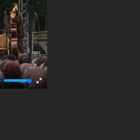
ute
Enter
fullscreen