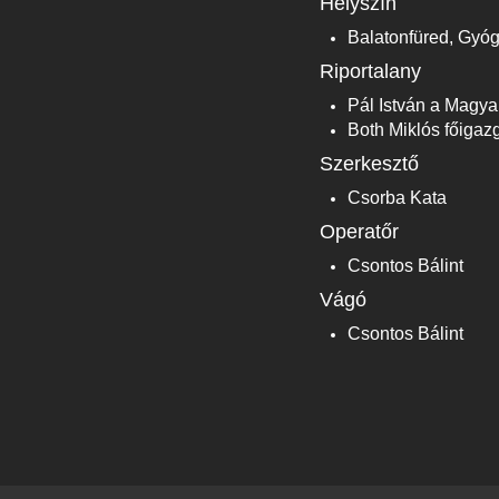
Helyszín
Balatonfüred, Gyóg
Riportalany
Pál István a Magya
Both Miklós főiga
Szerkesztő
Csorba Kata
Operatőr
Csontos Bálint
Vágó
Csontos Bálint