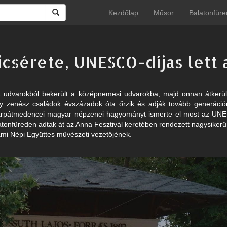
Kezdőlap
Műsor
Balatonfüre
icsérete, UNESCO-díjas lett
 udvarokból bekerült a középnemesi udvarokba, majd onnan átkerült 
gy zenész családok évszázadok óta őrzik és adják tovább generációr
 kárpátmedencei magyar népzenei hagyományt ismerte el most az UNES
latonfüreden adtak át az Anna Fesztivál keretében rendezett nagysiker
ami Népi Együttes művészeti vezetőjének.