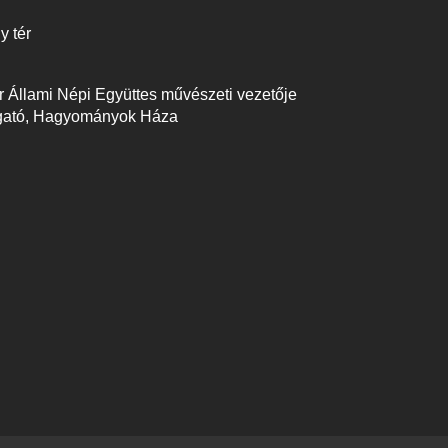
y tér
r Állami Népi Együttes művészeti vezetője
zgató, Hagyományok Háza