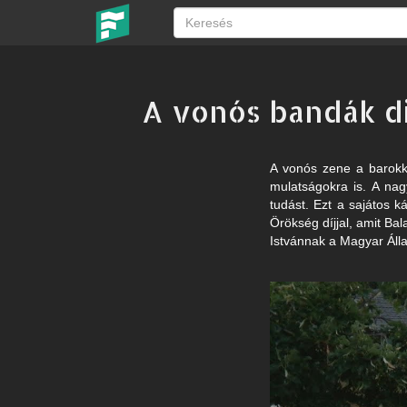
A vonós bandák d
A vonós zene a barokk
mulatságokra is. A na
tudást. Ezt a sajátos
Örökség díjjal, amit Ba
Istvánnak a Magyar Áll