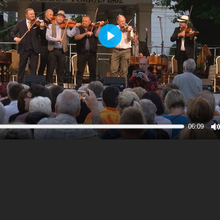
Play
06:09
M