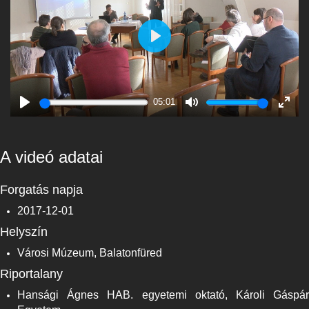
Play
05:01
Play
Mute
Enter
fulls
A videó adatai
Forgatás napja
2017-12-01
Helyszín
Városi Múzeum, Balatonfüred
Riportalany
Hansági Ágnes HAB. egyetemi oktató, Károli Gáspár