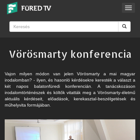
Toggl
navig
Vörösmarty konferencia
Vajon milyen módon van jelen Vörösmarty a mai magyar
irodalomban? - ilyen, és hasonló kérdésekre keresték a választ a
két napos balatonfüredi konferencián. A tanácskozáson
irodalomtörténészek és költők vitatták meg a Vörösmarty-életmű
aktuális kérdéseit, előadások, kerekasztal-beszélgetések és
műhelyvita formájában.