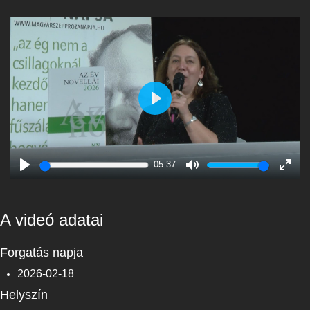
Play
05:37
Play
Mute
Enter
fulls
A videó adatai
Forgatás napja
2026-02-18
Helyszín