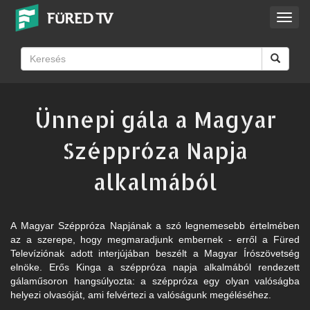
Toggl
navig
Ünnepi gála a Magyar
Széppróza Napja
alkalmából
A Magyar Széppróza Napjának a szó legnemesebb értelmében
az a szerepe, hogy megmaradjunk embernek - erről a Füred
Televíziónak adott interjújában beszélt a Magyar Írószövetség
elnöke. Erős King​a a széppróza napja alkalmából rendezett
gálaműsoron hangsúlyozta: a széppróza egy olyan valóságba
helyezi olvasóját, ami felvértezi a valóságunk megéléséhez.