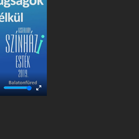
ute
Enter
fullscreen