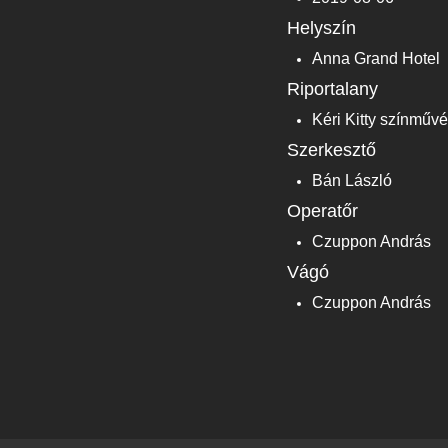
Helyszín
Anna Grand Hotel
Riportalany
Kéri Kitty színműv
Szerkesztő
Bán László
Operatőr
Czuppon András
Vágó
Czuppon András