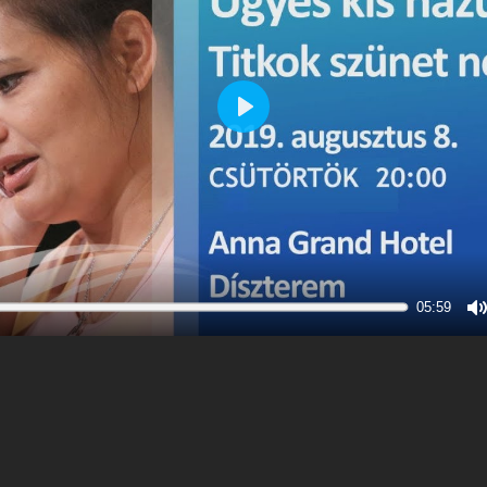
Play
05:59
M