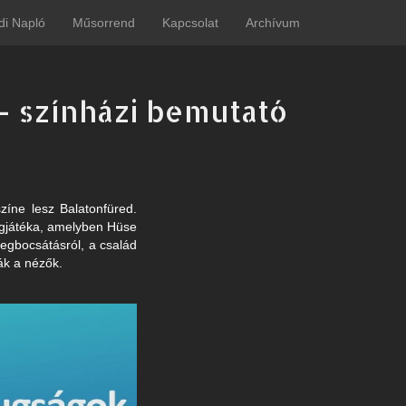
di Napló
Műsorrend
Kapcsolat
Archívum
 - színházi bemutató
zíne lesz Balatonfüred.
ígjátéka, amelyben Hüse
megbocsátásról, a család
ák a nézők.