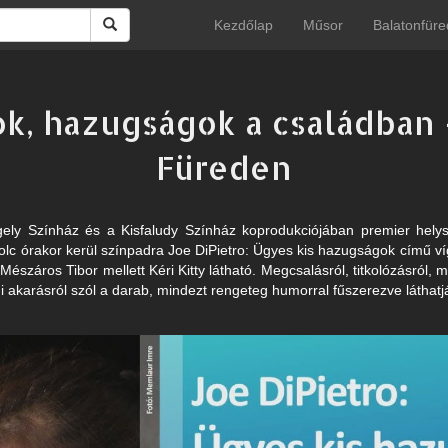
Kezdőlap
Műsor
Balatonfüre
ok, hazugságok a családban
Füreden
ely Színház és a Kisfaludy Színház koprodukciójában premier helys
olc órakor kerül színpadra Joe DiPietro: Ügyes kis hazugságok című v
Mészáros Tibor mellett Kéri Kitty látható. Megcsalásról, titkolózásról, 
i akarásról szól a darab, mindezt rengeteg humorral fűszerezve láthatj