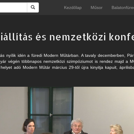
Kezdőlap
Műsor
Balatonfüre
iállítás és nemzetközi kon
tás nyílik idén a füredi Modern Műtárban. A tavaly decemberben, Pári
 nyár végén többnapos nemzetközi szimpóziumot is rendez majd a M
yet adó Modern Műtár március 29-től újra kinyitja kapuit, áprilisban