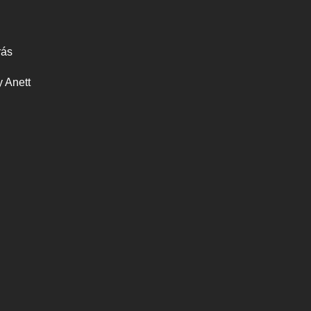
rás
 Anett