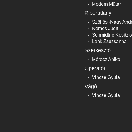
Modern Műtár
Riportalany
Szöllősi-Nagy And
Nemes Judit
Schmidtné Kositzky
Lenk Zsuzsanna
Szerkesztő
Mórocz Anikó
Operatőr
Vincze Gyula
Vágó
Vincze Gyula