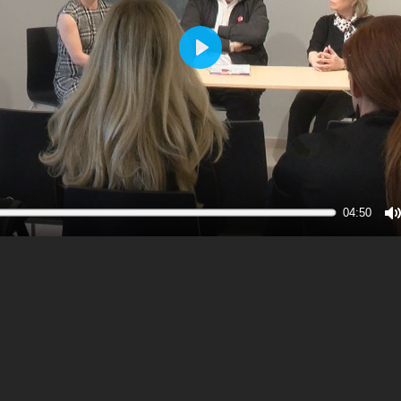
Play
04:50
M