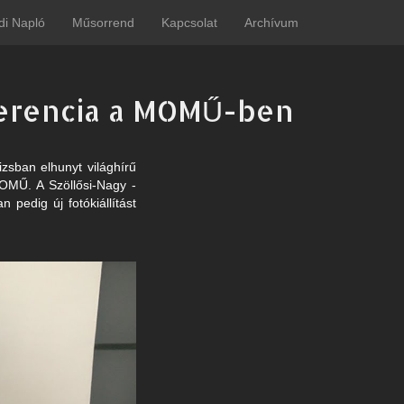
di Napló
Műsorrend
Kapcsolat
Archívum
ferencia a MOMŰ-ben
zsban elhunyt világhírű
OMŰ. A Szöllősi-Nagy -
 pedig új fotókiállítást