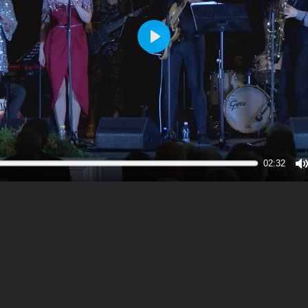
Play
02:32
M