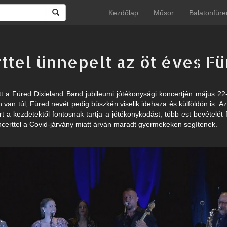
Kezdőlap
Műsor
Balatonfüre
ttel ünnepelt az öt éves Fü
tt a Füred Dixieland Band jubileumi jótékonysági koncertjén május 22
 van túl, Füred nevét pedig büszkén viselik idehaza és külföldön is. Az
t a kezdetektől fontosnak tartja a jótékonykodást, több est bevételét
ncerttel a Covid-járvány miatt árván maradt gyermekeken segítenek.