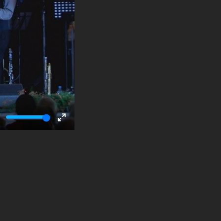
ute
Enter
fullscreen