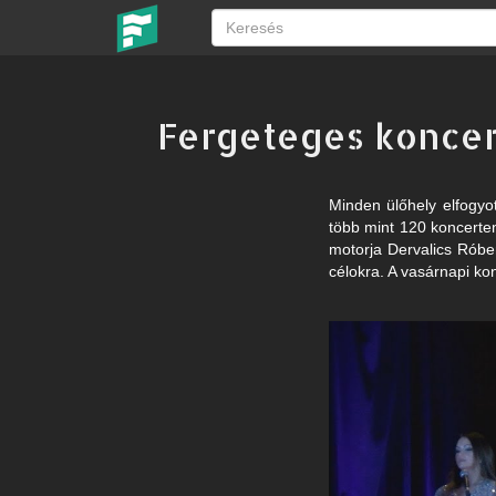
Fergeteges koncer
Minden ülőhely elfogyo
több mint 120 koncerten
motorja Dervalics Róber
célokra. A vasárnapi ko