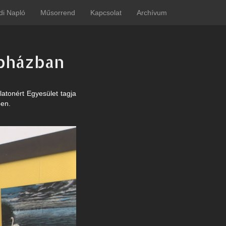
di Napló
Műsorrend
Kapcsolat
Archívum
épházban
atonért Egyesület tagja
ben.