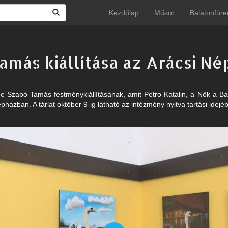
Kezdőlap
Műsor
Balatonfüre
amás kiállítása az Arácsi N
e Szabó Tamás festménykiállításának, amit Petro Katalin, a Nők a Bal
pházban. A tárlat október 9-ig látható az intézmény nyitva tartási idejé