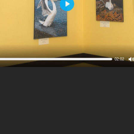
Play
02:02
M