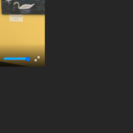
ute
Enter
fullscreen