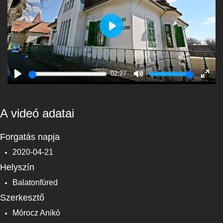
Play
02:27
Play
Mute
Enter
fulls
A videó adatai
Forgatás napja
2020-04-21
Helyszín
Balatonfüred
Szerkesztő
Mórocz Anikó