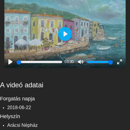
Play
03:30
Play
Mute
Enter
fulls
A videó adatai
Forgatás napja
2018-06-22
Helyszín
Arácsi Népház