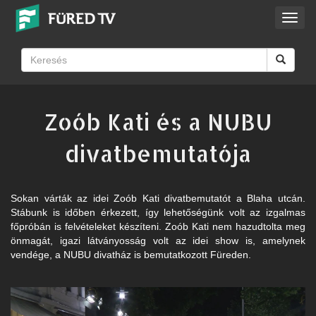
Toggl
navig
Zoób Kati és a NUBU
divatbemutatója
Sokan várták az idei Zoób Kati divatbemutatót a Blaha utcán.
Stábunk is időben érkezett, így lehetőségünk volt az izgalmas
főpróbán is felvételeket készíteni. Zoób Kati nem hazudtolta meg
önmagát, igazi látványosság volt az idei show is, amelynek
vendége, a NUBU divatház is bemutatkozott Füreden.