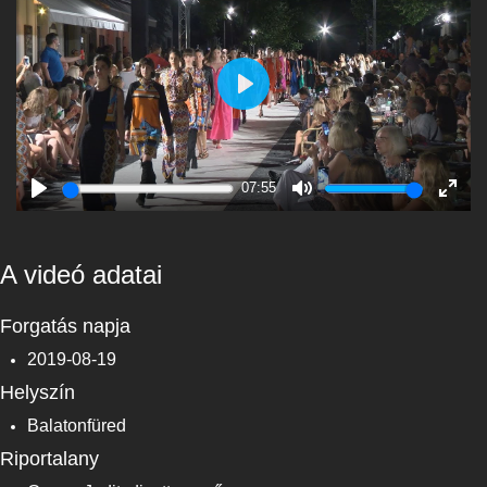
Play
07:55
Play
Mute
Enter
fulls
A videó adatai
Forgatás napja
2019-08-19
Helyszín
Balatonfüred
Riportalany