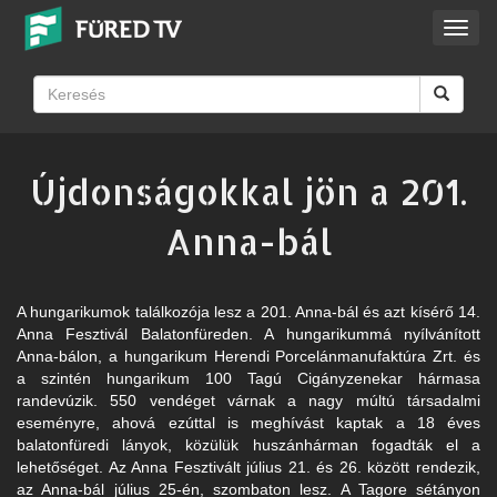
Toggl
navig
Újdonságokkal jön a 201.
Anna-bál
A hungarikumok találkozója lesz a 201. Anna-bál és azt kísérő 14.
Anna Fesztivál Balatonfüreden. A hungarikummá nyílvánított
Anna-bálon, a hungarikum Herendi Porcelánmanufaktúra Zrt. és
a szintén hungarikum 100 Tagú Cigányzenekar hármasa
randevúzik. 550 vendéget várnak a nagy múltú társadalmi
eseményre, ahová ezúttal is meghívást kaptak a 18 éves
balatonfüredi lányok, közülük huszánhárman fogadták el a
lehetőséget. Az Anna Fesztivált július 21. és 26. között rendezik,
az Anna-bál július 25-én, szombaton lesz. A Tagore sétányon