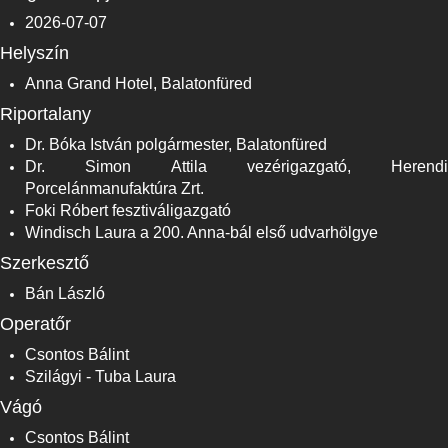
2026-07-07
Helyszín
Anna Grand Hotel, Balatonfüred
Riportalany
Dr. Bóka István polgármester, Balatonfüred
Dr. Simon Attila vezérigazgató, Herendi
Porcelánmanufaktúra Zrt.
Foki Róbert fesztiváligazgató
Windisch Laura a 200. Anna-bál első udvarhölgye
Szerkesztő
Bán László
Operatőr
Csontos Bálint
Szilágyi - Tuba Laura
Vágó
Csontos Bálint