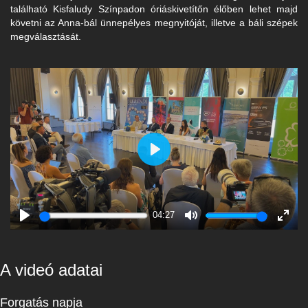
található Kisfaludy Színpadon óriáskivetítőn élőben lehet majd
követni az Anna-bál ünnepélyes megnyitóját, illetve a báli szépek
megválasztását.
Play
04:27
Play
Mute
Enter
fulls
A videó adatai
Forgatás napja