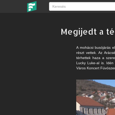
Megijedt a té
A mohácsi busójárás el
részt vettek. Az Arács
térhettek haza a szere
Lucky Luke-al is. Idén
Város Koncert Fúvószen