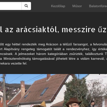
Kezdőlap
Műsor
Balatonfüre
l az arácsiaktól, messzire ű
őtt egy héttel rendezték meg Arácson a télűző farsangot, a felvonulá
ért Alapítvány rengeteg támogatót talált a rendezvényhez, így érté
ncsések. A jelmezeket három kategóriában zsűrizték, találkoztunk 
 a Miniszterelnökség támogatásával jöhetett létre a vidám karnevál,
ekara vezette fel.