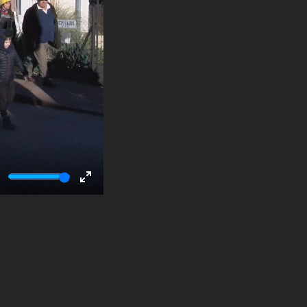
ute
Enter
fullscreen