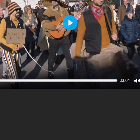
Play
03:04
M