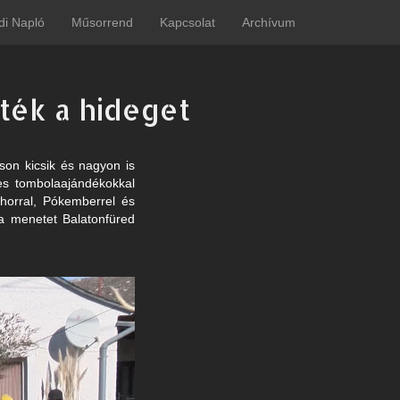
di Napló
Műsorrend
Kapcsolat
Archívum
zték a hideget
son kicsik és nagyon is
kes tombolaajándékokkal
Thorral, Pókemberrel és
 a menetet Balatonfüred