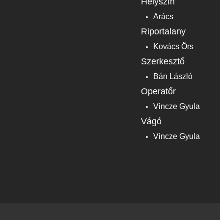
Helyszín
Arács
Riportalany
Kovács Örs
Szerkesztő
Bán László
Operatőr
Vincze Gyula
Vágó
Vincze Gyula