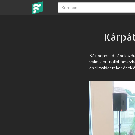
Kárpá
Két napon át énekszót
választott dallal nevez
és filmslágereket énekl