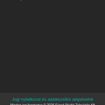
Jogi nyilatkozat és adatkezelési alapelveink
Minden jog fenntartva © 2026 Füred Stúdió Televíziós Kft