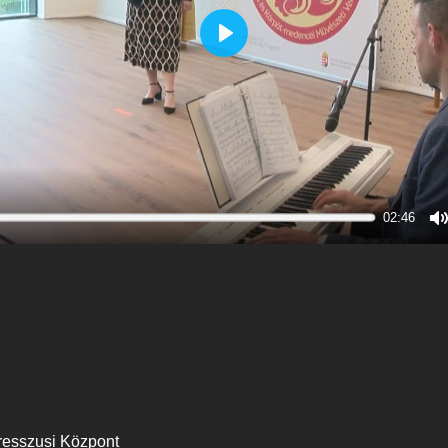
Play
02:46
M
resszusi Központ