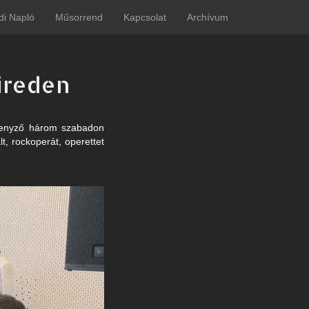
di Napló
Műsorrend
Kapcsolat
Archívum
üreden
rsenyző három szabadon
t, rockoperát, operettet