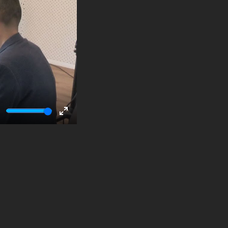
ute
Enter
fullscreen