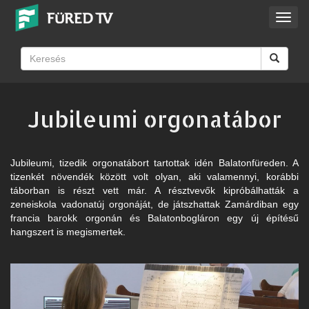
Toggl
navig
Jubileumi orgonatábor
Jubileumi, tizedik orgonatábort tartottak idén Balatonfüreden. A
tizenkét növendék között volt olyan, aki valamennyi, korábbi
táborban is részt vett már. A résztvevők kipróbálhatták a
zeneiskola vadonatúj orgonáját, de játszhattak Zamárdiban egy
francia barokk orgonán és Balatonbogláron egy új építésű
hangszert is megismertek.