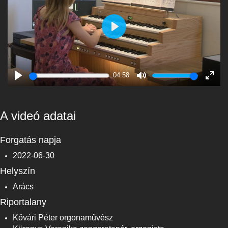
Play
04:58
Play
Mute
Enter
fulls
A videó adatai
Forgatás napja
2022-06-30
Helyszín
Arács
Riportalany
Kővári Péter orgonaművész