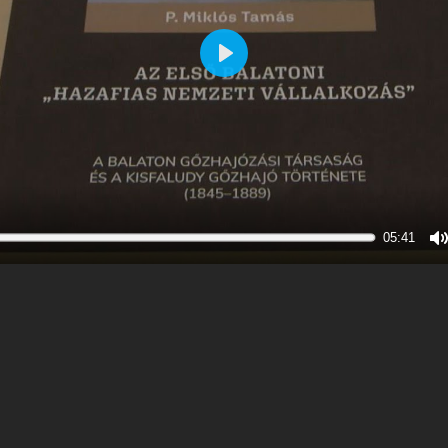
Play
05:41
M