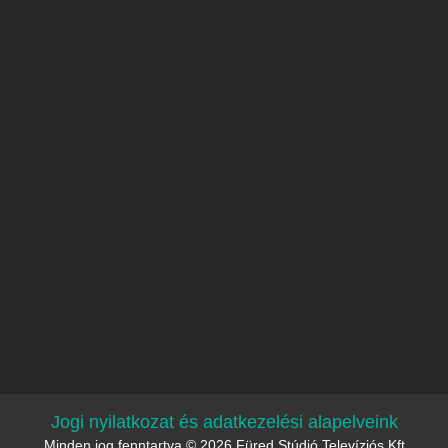
Jogi nyilatkozat és adatkezelési alapelveink
Minden jog fenntartva © 2026 Füred Stúdió Televíziós Kft