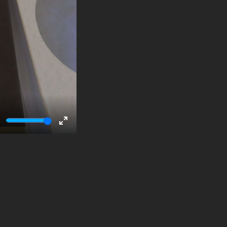
ute
Enter
fullscreen