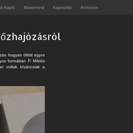
di Napló
Műsorrend
Kapcsolat
Archívum
gőzhajózásról
zás hogyan öltött egyre
yos formában P. Miklós
an voltak kíváncsiak a