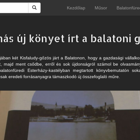
Kezdőlap
Műsor
Balatonfüre
más új könyet írt a balatoni 
ában két Kisfaludy-gőzös járt a Balatonon, hogy a gazdasági vállalko
get, majd ment csődbe, erről és sok újdonságról számol be olvasmán
latonfüredi Esterházy-kastélyban megtartott könyvbemutatón sok
 csak eredeti forrásanyagra támaszkodó új összefoglaló műre.