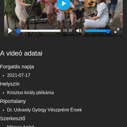
Play
04:39
Play
Mute
Enter
fulls
A videó adatai
Forgatás napja
2021-07-17
Helyszín
Krisztus király plébánia
Riportalany
Dr. Udvardy György Vészprémi Érsek
Szerkesztő