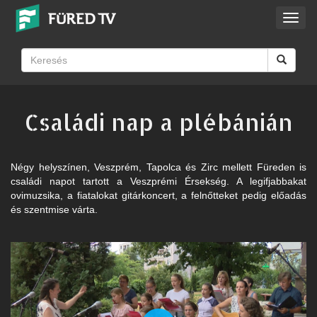
Toggl
navig
Családi nap a plébánián
Négy helyszínen, Veszprém, Tapolca és Zirc mellett Füreden is
családi napot tartott a Veszprémi Érsekség. A legifjabbakat
ovimuzsika, a fiatalokat gitárkoncert, a felnőtteket pedig előadás
és szentmise várta.