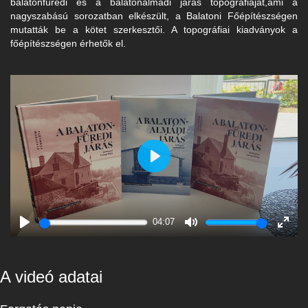
balatonfüredi és a balatonalmádi járás topográfiáját,ami a
nagyszabású sorozatban elkészült, a Balatoni Főépítészségen
mutatták be a kötet szerkesztői. A topográfiai kiadványok a
főépítészségen érhetők el.
Play
04:07
Play
Mute
Enter
fulls
A videó adatai