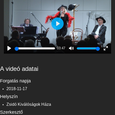
Play
03:47
Play
Mute
Enter
fulls
A videó adatai
Forgatás napja
2018-11-17
Helyszín
Zsidó Kiválóságok Háza
Szerkesztő