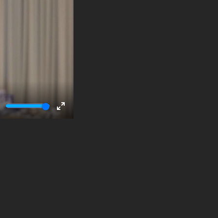
ute
Enter
fullscreen