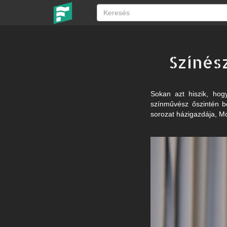
Színés
Sokan azt hiszik, hogy
színművész őszintén b
sorozat házigazdája, Mo