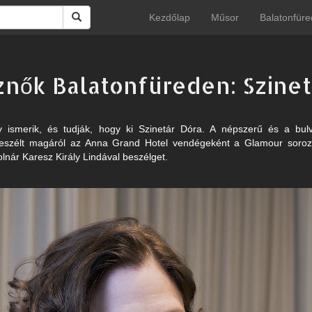
Kezdőlap
Műsor
Balatonfüre
znők Balatonfüreden: Szinet
 ismerik, és tudják, hogy ki Szinetár Dóra. A népszerű és a bulvá
eszélt magáról az Anna Grand Hotel vendégeként a Glamour soroza
lnár Karesz Király Lindával beszélget.