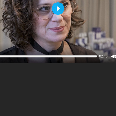
Play
02:46
M