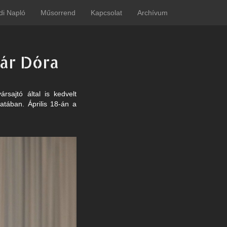
di Napló
Műsorrend
Kapcsolat
Archívum
ár Dóra
rsajtó által is kedvelt
tában. Április 18-án a