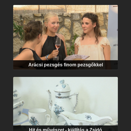
Arácsi pezsgés finom pezsgőkkel
Hit és művészet - kiállítás a Zsidó