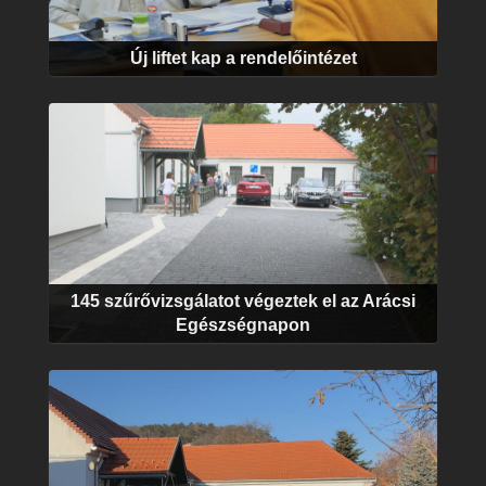
Új liftet kap a rendelőintézet
145 szűrővizsgálatot végeztek el az Arácsi
Egészségnapon