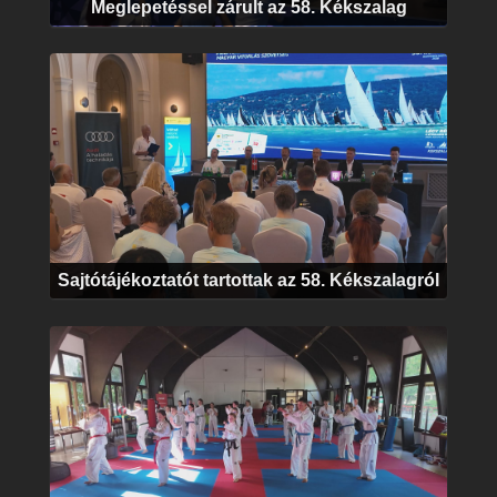
Meglepetéssel zárult az 58. Kékszalag
Sajtótájékoztatót tartottak az 58. Kékszalagról