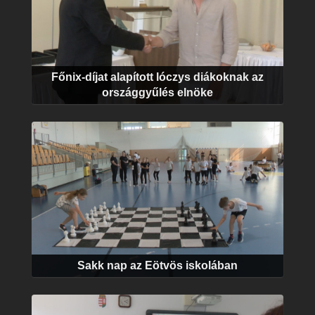
Főnix-díjat alapított lóczys diákoknak az
országgyűlés elnöke
Sakk nap az Eötvös iskolában