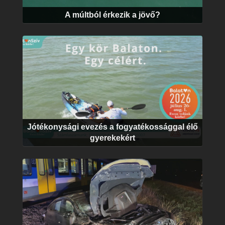
A múltból érkezik a jövő?
Jótékonysági evezés a fogyatékossággal élő
gyerekekért