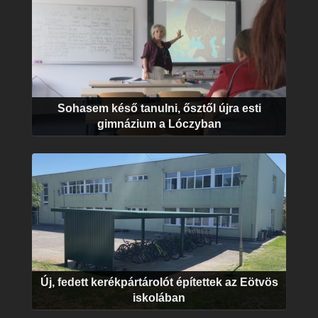
Sohasem késő tanulni, ősztől újra esti
gimnázium a Lóczyban
Új, fedett kerékpártárolót építettek az Eötvös
iskolában