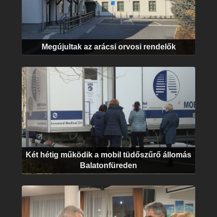
Megújultak az arácsi orvosi rendelők
Két hétig működik a mobil tüdőszűrő állomás
Balatonfüreden