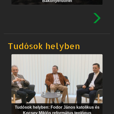
Bakonyerdőnél
Tudósok helyben
Tudósok helyben: Fodor János katolikus és
Kocsev Miklós református teológus