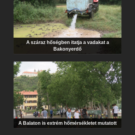
A száraz hőségben itatja a vadakat a
Bakonyerdő
A Balaton is extrém hőmérsékletet mutatott