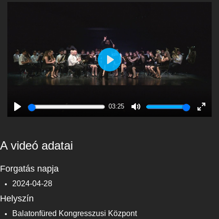
Play
03:25
Play
Mute
Enter
fulls
A videó adatai
Forgatás napja
2024-04-28
Helyszín
Balatonfüred Kongresszusi Központ