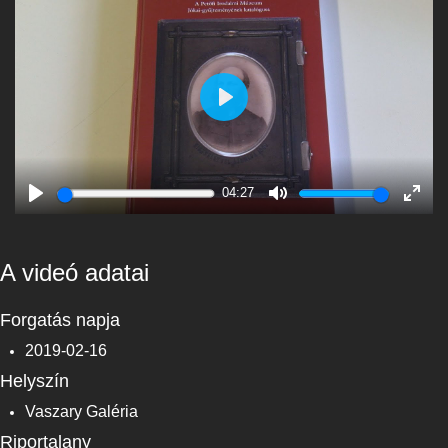
Play
04:27
Play
Mute
Enter
fulls
A videó adatai
Forgatás napja
2019-02-16
Helyszín
Vaszary Galéria
Riportalany