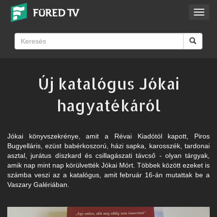
Toggl
navig
Új katalógus Jókai
hagyatékáról
Jókai könyvszekrénye, amit a Révai Kiadótól kapott, Piros
Bugyelláris, ezüst babérkoszorú, házi sapka, karosszék, tardonai
asztal, jurátus díszkard és csillagászati távcső - olyan tárgyak,
amik nap mint nap körülvették Jókai Mórt. Többek között ezeket is
számba veszi az a katalógus, amit február 16-án mutattak be a
Vaszary Galériában.