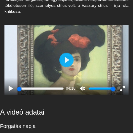
tökéletesen illő, személyes stílus volt: a Vaszary-stílus" - írja róla
kritikusa.
Play
04:18
Play
Mute
Enter
fulls
A videó adatai
Forgatás napja