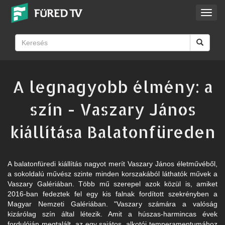
Toggl
navig
A legnagyobb élmény: a
szín - Vaszary János
kiállítása Balatonfüreden
A balatonfüredi kiállítás nagyot merít Vaszary János életművéből,
a sokoldalú művész szinte minden korszakából láthatók művek a
Vaszary Galériában. Több mű szerepel azok közül is, amiket
2016-ban fedeztek fel egy kis falnak fordított szekrényben a
Magyar Nemzeti Galériában. "Vaszary számára a valóság
kizárólag szín által létezik. Amit a húszas-harmincas évek
fordulóján megtalált, az egy sajátos, alkotói temperamentumához