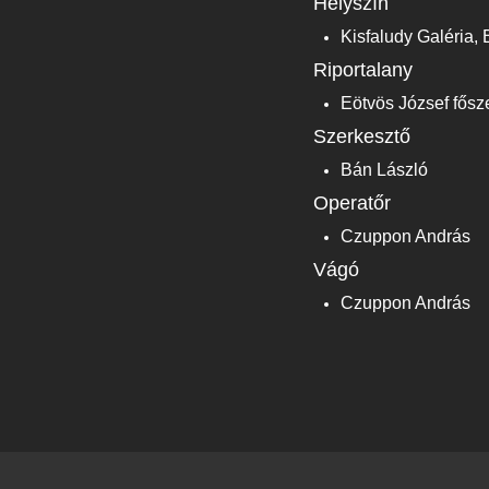
Helyszín
Kisfaludy Galéria, 
Riportalany
Eötvös József fősz
Szerkesztő
Bán László
Operatőr
Czuppon András
Vágó
Czuppon András