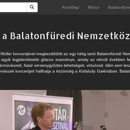
Kezdőlap
Műsor
Balatonfüre
a Balatonfüredi Nemzetközi 
oller koncertjével megkezdődött az egy hétig tartó Balatonfüredi Nemz
 egyik legjelentősebb gitáros eseménye, amely az elmúlt években fel
árművészeit, fiatal versenygyőztes tehetségeit, virtuózait. Idén sem les
enészek koncertjeit hallhatja a közönség a Kisfaludy Galériában. Balat
.