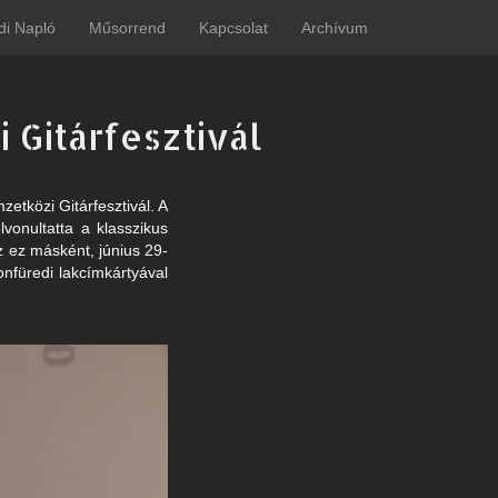
di Napló
Műsorrend
Kapcsolat
Archívum
Gitárfesztivál
etközi Gitárfesztivál. A
vonultatta a klasszikus
z ez másként, június 29-
onfüredi lakcímkártyával