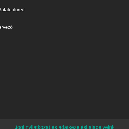
Balatonfüred
ervező
Jogi nyilatkozat és adatkezelési alapelveink