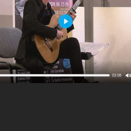
Play
03:08
M