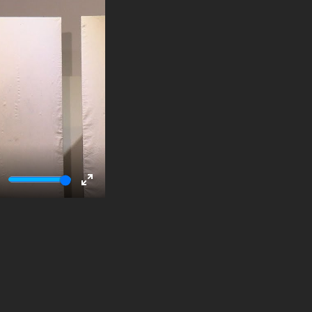
ute
Enter
fullscreen