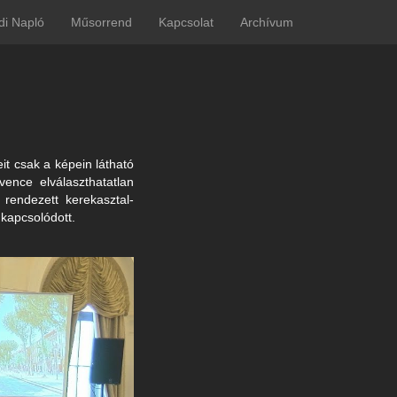
di Napló
Műsorrend
Kapcsolat
Archívum
it csak a képein látható
ence elválaszthatatlan
 rendezett kerekasztal-
kapcsolódott.