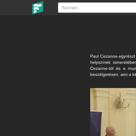
Paul Cezanne egyrészt u
helyszínek ismeretébe
Cezanne-tól és a munká
beszélgetésen, ami a k