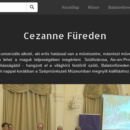
Kezdőlap
Műsor
Balatonfüre
Cezanne Füreden
niverzális alkotó, aki erős hatással van a művészetre, másrészt műve
n lehet a maguk teljességében megérteni. Szülővárosa, Aix-en-Prov
sságától - hangzott el a világhírű festőről szóló, Balatonfüreden
ét nappal korábban a Szépművészeti Múzeumban megnyílt kiállításhoz 