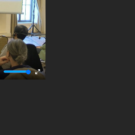
ute
Enter
fullscreen