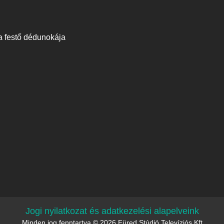
a festő dédunokája
Jogi nyilatkozat és adatkezelési alapelveink
Minden jog fenntartva © 2026 Füred Stúdió Televíziós Kft