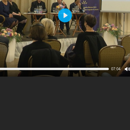
Play
07:04
M