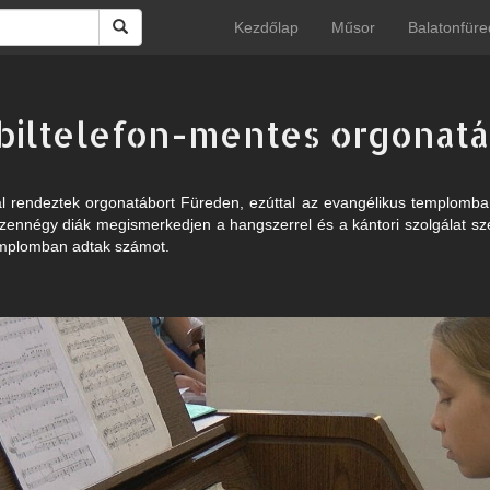
Kezdőlap
Műsor
Balatonfüre
biltelefon-mentes orgonatá
l rendeztek orgonatábort Füreden, ezúttal az evangélikus templomban
izennégy diák megismerkedjen a hangszerrel és a kántori szolgálat sz
templomban adtak számot.