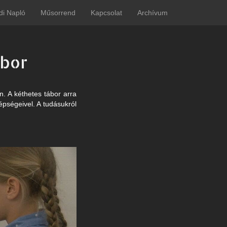
di Napló
Műsorrend
Kapcsolat
Archívum
bor
. A kéthetes tábor arra
épségeivel. A tudásukról