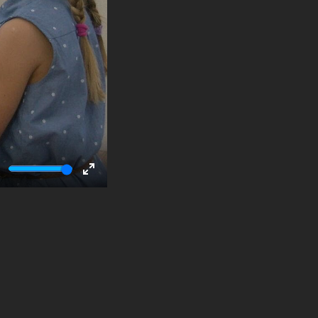
ute
Enter
fullscreen