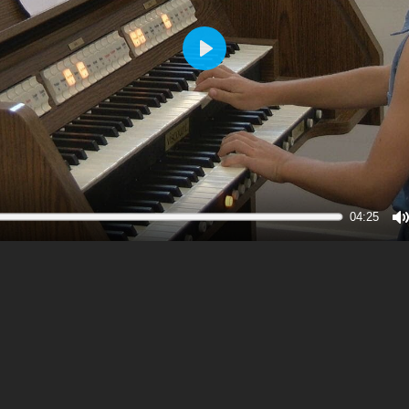
Play
04:25
M