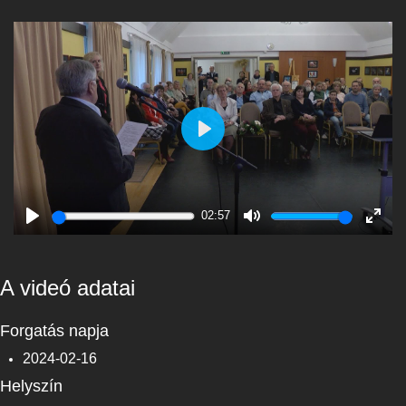
Play
02:57
Play
Mute
Enter
fulls
A videó adatai
Forgatás napja
2024-02-16
Helyszín