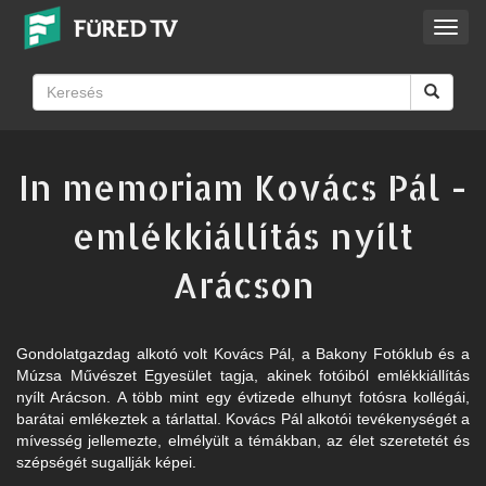
Toggl
navig
In memoriam Kovács Pál -
emlékkiállítás nyílt
Arácson
Gondolatgazdag alkotó volt Kovács Pál, a Bakony Fotóklub és a
Múzsa Művészet Egyesület tagja, akinek fotóiból emlékkiállítás
nyílt Arácson. A több mint egy évtizede elhunyt fotósra kollégái,
barátai emlékeztek a tárlattal. Kovács Pál alkotói tevékenységét a
mívesség jellemezte, elmélyült a témákban, az élet szeretetét és
szépségét sugallják képei.