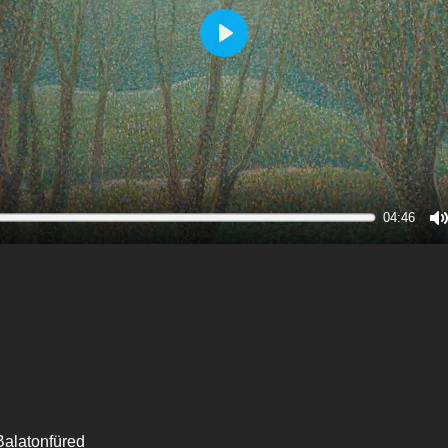
Play
04:46
M
Balatonfüred