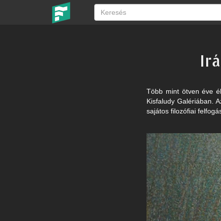
Ir
Több mint ötven éve él
Kisfaludy Galériában. 
sajátos filozófiai felfog