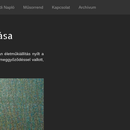
di Napló
Műsorrend
Kapcsolat
Archívum
ása
életműkiállítás nyílt a
meggyőződéssel vallott,