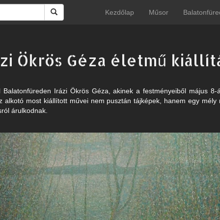
Kezdőlap
Műsor
Balatonfüre
ázi Ökrös Géza életmű kiállít
 Balatonfüreden Irázi Ökrös Géza, akinek a festményeiből május 8-án 
Az alkotó most kiállított művei nem pusztán tájképek, hanem egy mély 
ásról árulkodnak.