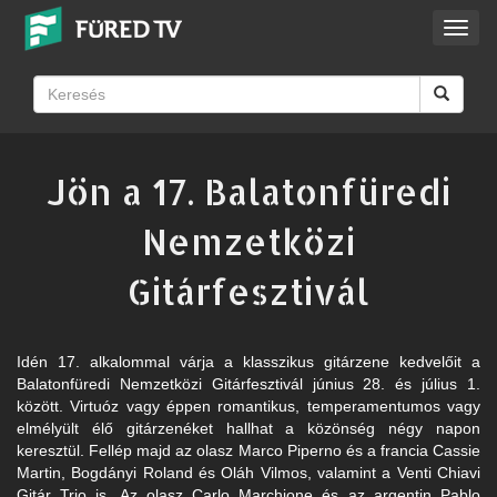
Toggl
navig
Jön a 17. Balatonfüredi
Nemzetközi
Gitárfesztivál
Idén 17. alkalommal várja a klasszikus gitárzene kedvelőit a
Balatonfüredi Nemzetközi Gitárfesztivál június 28. és július 1.
között. Virtuóz vagy éppen romantikus, temperamentumos vagy
elmélyült élő gitárzenéket hallhat a közönség négy napon
keresztül. Fellép majd az olasz Marco Piperno és a francia Cassie
Martin, Bogdányi Roland és Oláh Vilmos, valamint a Venti Chiavi
Gitár Trio is. Az olasz Carlo Marchione és az argentin Pablo