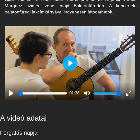
Marquez szintén zenél majd Balatonfüreden. A koncertek
balatonfüredi lakcímkártyával ingyenesen látogathatók.
Play
01:38
Play
Mute
Enter
fulls
A videó adatai
Forgatás napja