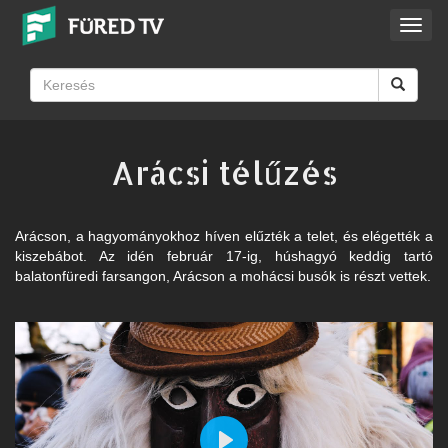
Toggl
navig
Arácsi télűzés
Arácson, a hagyományokhoz híven elűzték a telet, és elégették a
kiszebábot. Az idén február 17-ig, húshagyó keddig tartó
balatonfüredi farsangon, Arácson a mohácsi busók is részt vettek.