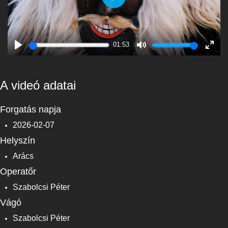
Play
01:53
Play
Mute
Enter
fulls
A videó adatai
Forgatás napja
2026-02-07
Helyszín
Arács
Operatőr
Szabolcsi Péter
Vágó
Szabolcsi Péter