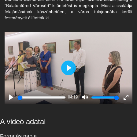
"Balatonfüred Városért" kitüntetést is megkapta. Most a családja
felajánlásának köszönhetően, a város tulajdonába került
festményeit állították ki.
Play
04:19
Play
Mute
Enter
fulls
A videó adatai
Forgatás napja