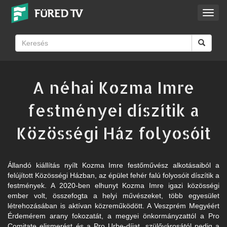
Toggl
navig
A néhai Kozma Imre
festményei díszítik a
Közösségi Ház folyosóit
Állandó kiállítás nyílt Kozma Imre festőművész alkotásaiból a
felújított Közösségi Házban, az épület fehér falú folyosóit díszítik a
festmények. A 2020-ben elhunyt Kozma Imre igazi közösségi
ember volt, összefogta a helyi művészeket, több egyesület
létrehozásában is aktívan közreműködött. A Veszprém Megyéért
Érdemérem arany fokozatát, a megyei önkormányzattól a Pro
Comitate elismerést és a Pro Urbe-díjat, szülővárosától pedig a