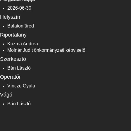
2026-06-30
Helyszín
Balatonfüred
Riportalany
Kozma Andrea
Molnár Judit önkormányzati képviselő
Szerkesztő
Bán László
Operatőr
Vincze Gyula
Vágó
Bán László