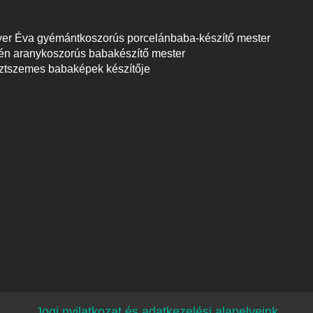
r Éva gyémántkoszorús porcelánbaba-készítő mester
rén aranykoszorús babakészítő mester
sztszemes babaképek készítője
Jogi nyilatkozat és adatkezelési alapelveink