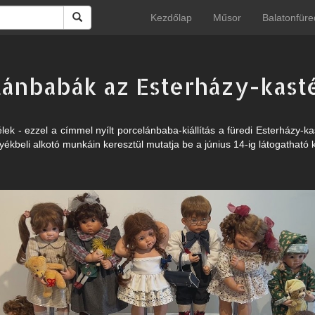
Kezdőlap
Műsor
Balatonfüre
lánbabák az Esterházy-kast
élek - ezzel a címmel nyílt porcelánbaba-kiállítás a füredi Esterházy-k
kbeli alkotó munkáin keresztül mutatja be a június 14-ig látogatható ki