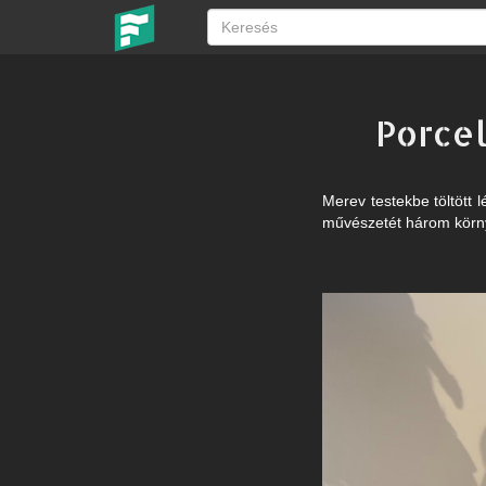
Porce
Merev testekbe töltött l
művészetét három környé