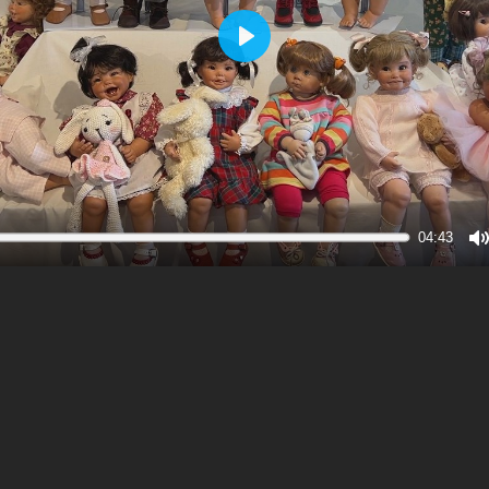
Play
04:43
M