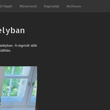
di Napló
Műsorrend
Kapcsolat
Archívum
élyban
astélyban. A régmúlt idők
állítás.