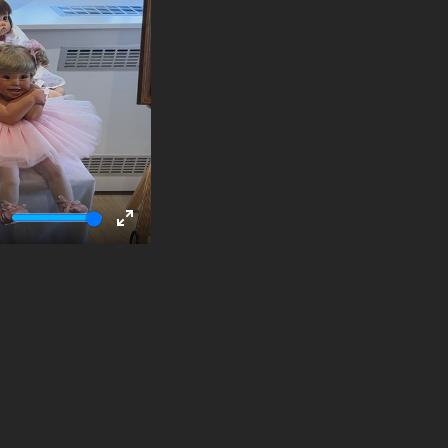
ute
Enter
fullscreen