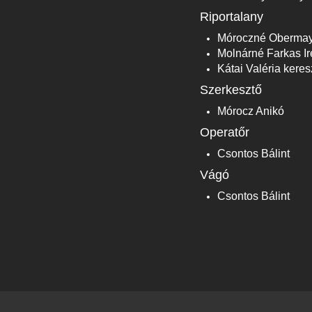
Riportalany
Móroczné Obermaye
Molnárné Farkas I
Kátai Valéria kere
Szerkesztő
Mórocz Anikó
Operatőr
Csontos Bálint
Vágó
Csontos Bálint