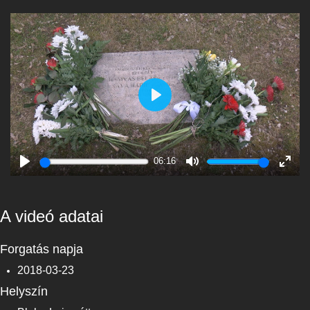
Play
06:16
Play
Mute
Enter
fulls
A videó adatai
Forgatás napja
2018-03-23
Helyszín