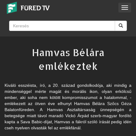
Toggl
navig
Hamvas Bélára
emlékeztek
Kiváló esszéista, író, a 20. század gondolkodója, aki mindig a
mindenséggel mérte magát és morális ikon, olyan erkölcsű
ember, aki soha nem kötött kompromisszumot a hatalommal, -
emlékezett az ötven éve elhunyt Hamvas Bélára Szőcs Géza
Balatonfüreden. A Hamvas Asztaltársaság ünnepségén a
betegsége miatt távol maradó Vickó Árpád szerb-magyar fordító
kapta a Sava Babic-díjat, Hamvas a fákról szóló írását pedig idén
cseh nyelven olvasták fel az emlékfánál.