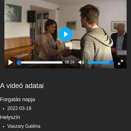
Play
08:24
Play
Mute
Enter
fulls
A videó adatai
Forgatás napja
2022-03-19
Helyszín
Vaszary Galéria