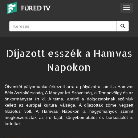
Toggl
navig
Díjazott esszék a Hamvas
Napokon
Ötvenkét pályamunka érkezett arra a pályázatra, amit a Hamvas
Béla Asztaltársaság, A Magyar Író Szövetség, a Tempevölgy és az
önkormányzat írt ki. A téma, amiról a dolgozatoknak szólniuk
kellett az európai kultúra válsága. A díjazottak zöme végzett
filozófus volt. A Hamvas Napokon a hagyományok szerint
megkoszorúzták az író fáját, könyvbemutatót és borkóstolót is
tartottak.