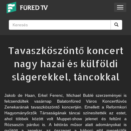
Toggl
navig
Tavaszköszöntő koncert
nagy hazai és külföldi
slágerekkel, táncokkal
Jakob de Haan, Erkel Ferenc, Michael Bublé szerzeményei is
felcsendültek vasárnap Balatonfüred Város Koncertfúvós
Zenekarának tavaszköszöntő koncertjén. Emellett a Reformkori
Hagyományőrzők Társaságának táncai színesítették az estet,
ahol többek között volt Muppet-show jelenet és feltűnt a
Rózsaszín párduc is. A kétórás műsor alatt adományokat is
gyűjtött a zenekar, az összeget a háború elöl menekülők