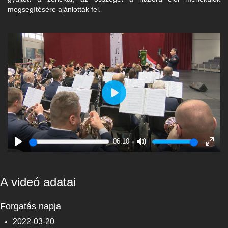
megsegítésére ajánlották fel.
Play
06:10
Play
Mute
Enter
fulls
A videó adatai
Forgatás napja
2022-03-20