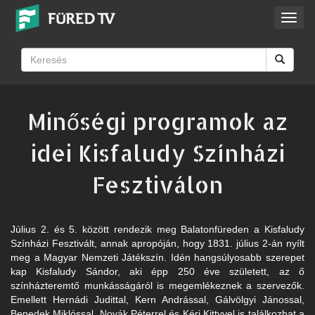
Toggl
navig
Minőségi programok az
idei Kisfaludy Színházi
Fesztiválon
Július 2. és 5. között rendezik meg Balatonfüreden a Kisfaludy
Színházi Fesztivált, annak apropóján, hogy 1831. július 2-án nyílt
meg a Magyar Nemzeti Játékszín. Idén hangsúlyosabb szerepet
kap Kisfaludy Sándor, aki épp 250 éve született, az ő
színházteremtő munkásságáról is megemlékeznek a szervezők.
Emellett Hernádi Judittal, Kern Andrással, Gálvölgyi Jánossal,
Benedek Miklóssal, Novák Péterrel és Kéri Kittyvel is találkozhat a