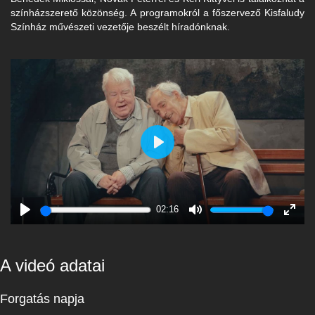
színházszerető közönség. A programokról a főszervező Kisfaludy
Színház művészeti vezetője beszélt híradónknak.
Play
02:16
Play
Mute
Enter
fulls
A videó adatai
Forgatás napja