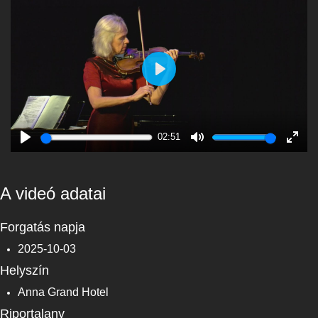
Play
02:51
Play
Mute
Enter
fulls
A videó adatai
Forgatás napja
2025-10-03
Helyszín
Anna Grand Hotel
Riportalany