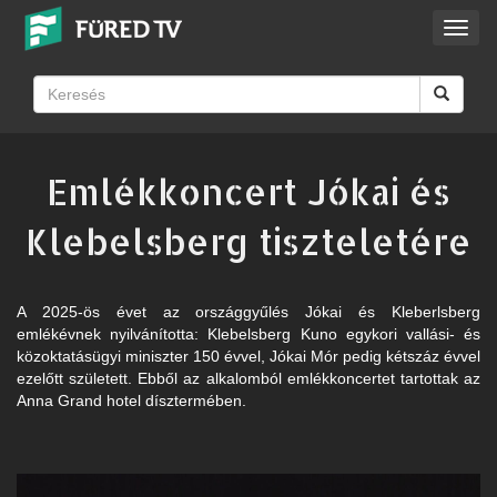
Toggl
navig
Emlékkoncert Jókai és
Klebelsberg tiszteletére
A 2025-ös évet az országgyűlés Jókai és Kleberlsberg
emlékévnek nyilvánította: Klebelsberg Kuno egykori vallási- és
közoktatásügyi miniszter 150 évvel, Jókai Mór pedig kétszáz évvel
ezelőtt született. Ebből az alkalomból emlékkoncertet tartottak az
Anna Grand hotel dísztermében.