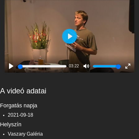
Play
03:22
Play
Mute
Enter
fulls
A videó adatai
Forgatás napja
2021-09-18
Helyszín
Vaszary Galéria