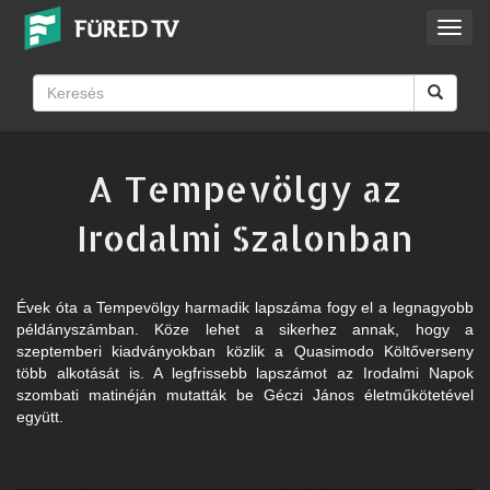
Toggl
navig
A Tempevölgy az
Irodalmi Szalonban
Évek óta a Tempevölgy harmadik lapszáma fogy el a legnagyobb
példányszámban. Köze lehet a sikerhez annak, hogy a
szeptemberi kiadványokban közlik a Quasimodo Költőverseny
több alkotását is. A legfrissebb lapszámot az Irodalmi Napok
szombati matinéján mutatták be Géczi János életműkötetével
együtt.