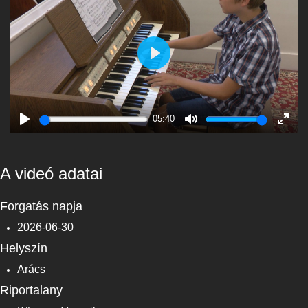
Play
05:40
Play
Mute
Enter
fulls
A videó adatai
Forgatás napja
2026-06-30
Helyszín
Arács
Riportalany