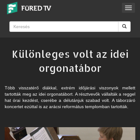
Toggl
navig
Különleges volt az idei
orgonatábor
Több visszatérő diákkal, extrém időjárási viszonyok mellett
tartották meg az idei orgonatábort. A résztvevők vállalták a reggel
hat órai kezdést, cserébe a délutánjuk szabad volt. A táborzáró
koncertet ezúttal is az arácsi református templomban tartották.