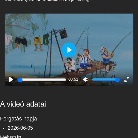
Play
03:51
Play
Mute
Enter
fulls
A videó adatai
Forgatás napja
2026-06-05
Helyszín