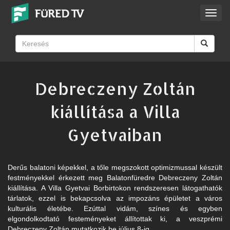
Toggl
navig
Debreczeny Zoltán
kiállítása a Villa
Gyetvaiban
Derűs balatoni képekkel, a tőle megszokott optimizmussal készült
festményekkel érkezett meg Balatonfüredre Debreczeny Zoltán
kiállítása. A Villa Gyetvai Borbirtokon rendszeresen látogathatók
tárlatok, ezzel is bekapcsolva az impozáns épületet a város
kulturális életébe. Ezúttal vidám, színes és egyben
elgondolkodtató festeményeket állítottak ki, a veszprémi
Debreczeny Zoltán mutatkozik be július 8-ig.