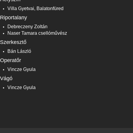
Villa Gyetvai, Balatonfüred
Riportalany
Debreczeny Zoltán
Naser Tamara csellóművész
Szerkesztő
Bán László
Operatőr
Vincze Gyula
Vágó
Vincze Gyula