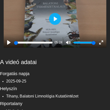
Play
05:24
Play
Mute
Enter
fulls
A videó adatai
Forgatás napja
2025-09-25
Helyszín
Tihany, Balatoni Limnológia Kutatóintézet
Riportalany