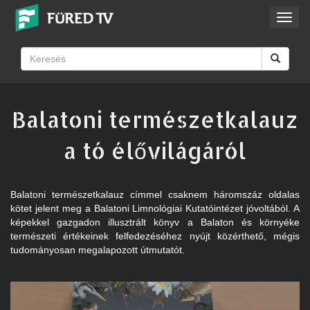
Toggl
navig
Balatoni természetkalauz
a tó élővilágáról
Balatoni természetkalauz címmel csaknem háromszáz oldalas
kötet jelent meg a Balatoni Limnológiai Kutatóintézet jóvoltából. A
képekkel gazgadon illusztrált könyv a Balaton és környéke
természeti értékeinek felfedezéséhez nyújt közérthető, mégis
tudományosan megalapozott útmutatót.