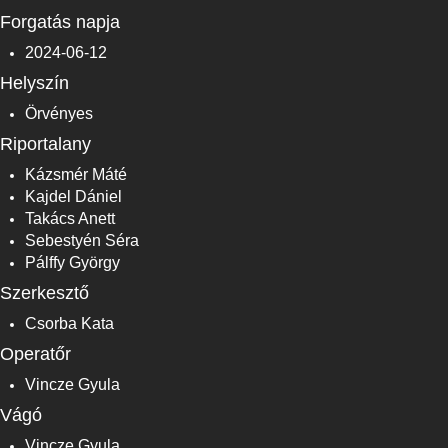
Forgatás napja
2024-06-12
Helyszín
Örvényes
Riportalany
Kázsmér Máté
Kajdel Dániel
Takács Anett
Sebestyén Séra
Pálffy György
Szerkesztő
Csorba Kata
Operatőr
Vincze Gyula
Vágó
Vincze Gyula