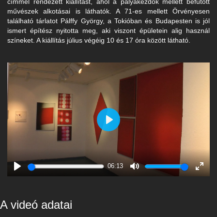
címmel rendezett kiállítást, ahol a pályakezdők mellett befutott
művészek alkotásai is láthatók. A 71-es mellett Örvényesen
található tárlatot Pálffy György, a Tokióban és Budapesten is jól
ismert építész nyitotta meg, aki viszont épületein alig használ
színeket. A kiállítás július végéig 10 és 17 óra között látható.
Play
06:13
Play
Mute
Enter
fulls
A videó adatai