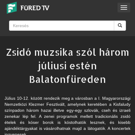
Toggl
navig
Zsidó muzsika szól három
júliusi estén
Balatonfüreden
Július 10-12. között rendezik meg a városban a I. Magyarországi
Nemzetközi Klezmer Fesztivált, amelynek keretében a Kisfaludy
színpadon három hazai illetve egy-egy szlovák, cseh és izraeli
zenekar lép fel. A zenei programok mellett tradicionális zsidó
ételek és kóser borok is kóstolhatók lesznek, és kisebb
ajándéktárgyakat is vásárolhatnak majd a látogatók. A koncertek
ingyenesek.