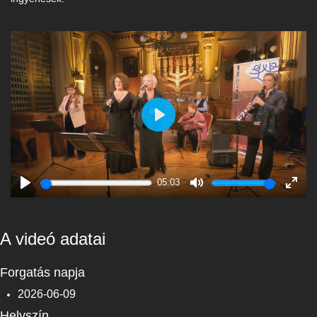
Play
05:03
Play
Mute
Enter
fulls
A videó adatai
Forgatás napja
2026-06-09
Helyszín