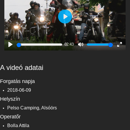
Play
02:43
Play
Mute
Enter
fulls
A videó adatai
Forgatás napja
2018-06-09
Helyszín
Pelso Camping, Alsóörs
Operatőr
Bolla Attila