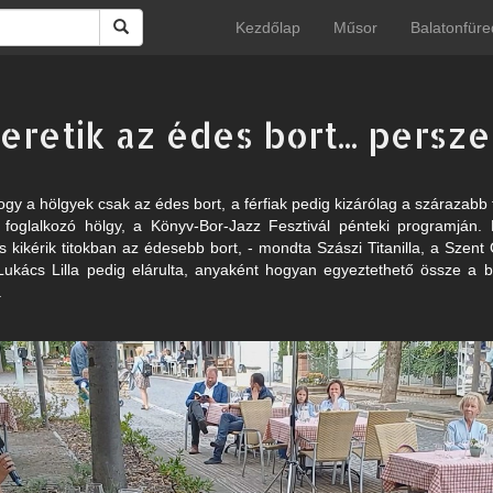
Kezdőlap
Műsor
Balatonfüre
zeretik az édes bort... persz
ogy a hölgyek csak az édes bort, a férfiak pedig kizárólag a szárazabb fa
al foglalkozó hölgy, a Könyv-Bor-Jazz Fesztivál pénteki programján
s kikérik titokban az édesebb bort, - mondta Szászi Titanilla, a Sze
Lukács Lilla pedig elárulta, anyaként hogyan egyeztethető össze a 
.