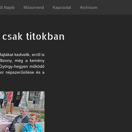
di Napló
Műsorrend
Kapcsolat
Archívum
e csak titokban
jtákat kedvelik, erről is
. Bizony, még a kemény
nt György-hegyen működő
bor népszerűsítése és a