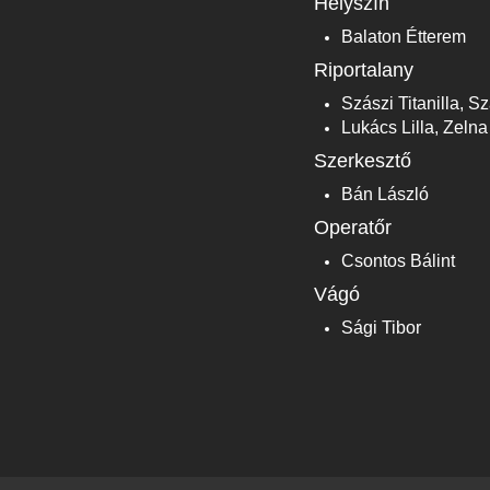
Helyszín
Balaton Étterem
Riportalany
Szászi Titanilla, S
Lukács Lilla, Zeln
Szerkesztő
Bán László
Operatőr
Csontos Bálint
Vágó
Sági Tibor