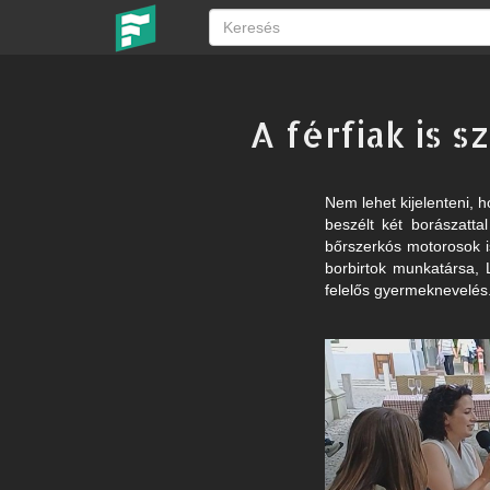
A férfiak is s
Nem lehet kijelenteni, h
beszélt két borászatt
bőrszerkós motorosok i
borbirtok munkatársa, 
felelős gyermeknevelés