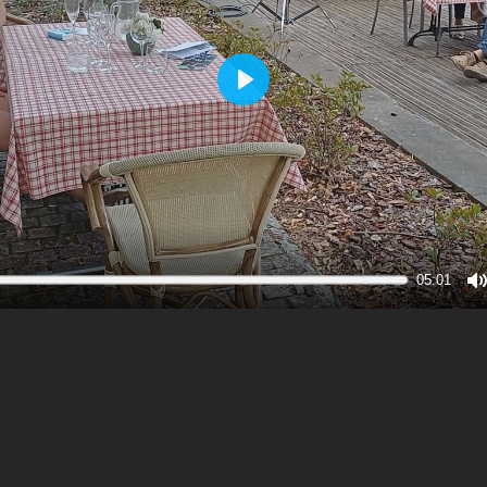
Play
05:01
M