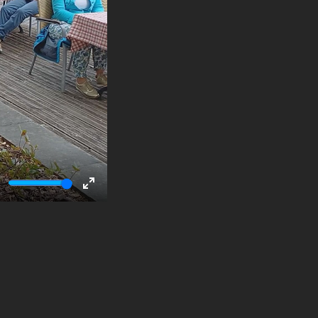
ute
Enter
fullscreen