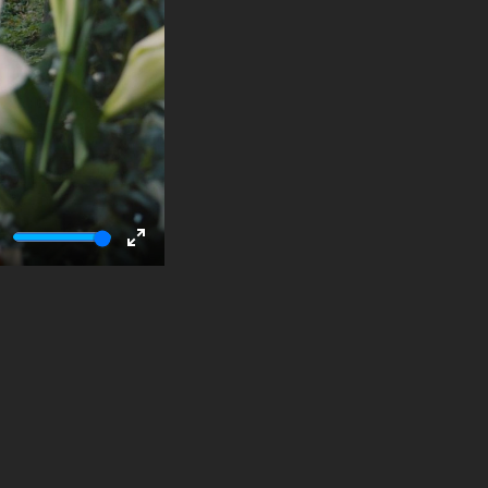
ute
Enter
fullscreen