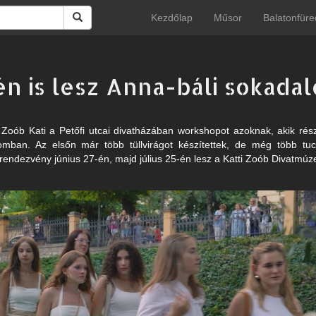
Kezdőlap
Műsor
Balatonfüre
én is lesz Anna-báli sokada
Zoób Kati a Petőfi utcai divatházában workshopot azoknak, akik rés
omban. Az elsőn már több tüllvirágot készítettek, de még több tuc
 rendezvény június 27-én, majd július 25-én lesz a Katti Zoób Divatmú