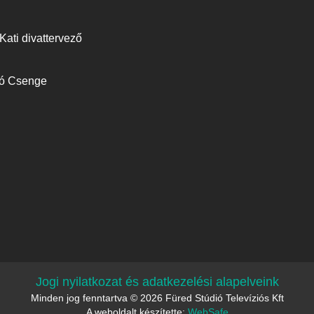
Kati divattervező
kó Csenge
Jogi nyilatkozat és adatkezelési alapelveink
Minden jog fenntartva © 2026 Füred Stúdió Televíziós Kft
A weboldalt készítette:
WebSafe