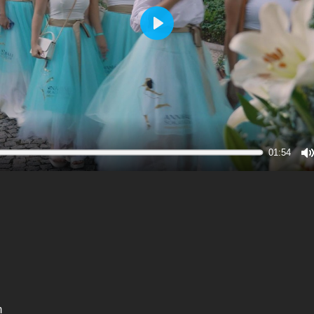
Play
01:54
M
m