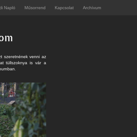
di Napló
Műsorrend
Kapcsolat
Archívum
lom
zt szeretnének venni az
at tüllszoknya is vár a
zeumban.