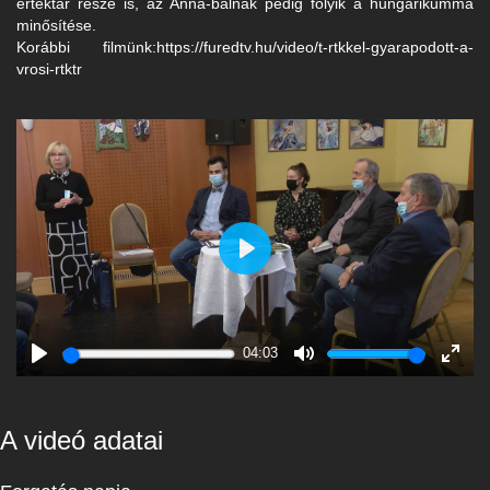
értéktár része is, az Anna-bálnak pedig folyik a hungarikummá
minősítése.
Korábbi filmünk:https://furedtv.hu/video/t-rtkkel-gyarapodott-a-
vrosi-rtktr
Play
04:03
Play
Mute
Enter
fulls
A videó adatai