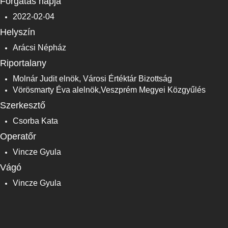
Forgatás napja
2022-02-04
Helyszín
Arácsi Népház
Riportalany
Molnár Judit elnök, Városi Értéktár Bizottság
Vörösmarty Éva alelnök,Veszprém Megyei Közgyűlés
Szerkesztő
Csorba Kata
Operatőr
Vincze Gyula
Vágó
Vincze Gyula